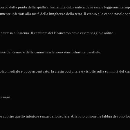
rpo dalla punta della spalla all'estremità della natica deve essere leggermente superi
ermente inferiori alla metà della lunghezza della testa. Il cranio e la canna nasale s
 paurosa o insicura. Il carattere del Beauceron deve essere saggio e ardito.
linee del cranio e della canna nasale sono sensibilmente parallele.
 solco mediale è poco accentuato, la cresta occipitale è visibile sulla sommità del c
re nero.
e coprire quello inferiore senza ballonzolare. Alla loro unione, le labbra devono fo