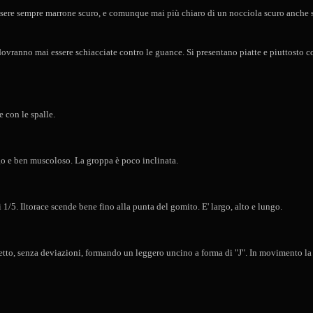
essere sempre marrone scuro, e comunque mai più chiaro di un nocciola scuro anche s
 dovranno mai essere schiacciate contro le guance. Si presentano piatte e piuttosto 
con le spalle.
largo e ben muscoloso. La groppa è poco inclinata.
di 1/5. Iltorace scende bene fino alla punta del gomito. E' largo, alto e lungo.
retto, senza deviazioni, formando un leggero uncino a forma di "J". In movimento la 