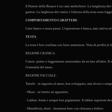
Il Pastore della Beauce è un cane mediolineo. La lunghezza del co
garrese. La larghezza del cranio e l'altezza della testa sono legg
COMPORTAMENTO
/
CARATTERE
:
Cane franco e senza paura. L'espressione è franca, mai cattiva né
TESTA
:
La testa è ben cesellata con linee armoniose. Vista di profilo,le 
REGIONE CRANICA :
Cranio: piatto o leggermente arrotondato da un lato all'altro. Il
l'estremità del muso.
REGIONE FACCIALE :
Tartufo : in rapporto al muso, ben sviluppato, mai diviso e semp
- Muso : né stretto né appuntito.
- Labbra: ferme e sempre ben pigmentate. Il labbro superiore dev
- Mandibola, denti : dentatura forte con chiusura a forbice