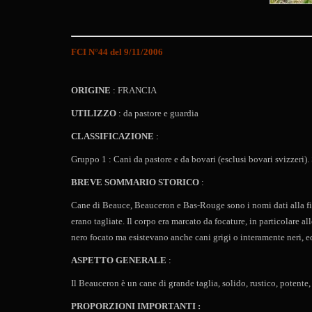
FCI N°44 del 9/11/2006
ORIGINE
: FRANCIA
UTILIZZO
: da pastore e guardia
CLASSIFICAZIONE
:
Gruppo 1 : Cani da pastore e da bovari (esclusi bovari svizzeri).
BREVE SOMMARIO STORICO
:
Cane di Beauce, Beauceron e Bas-Rouge sono i nomi dati alla fine 
erano tagliate. Il corpo era marcato da focature, in particolare al
nero focato ma esistevano anche cani grigi o interamente neri, ed
ASPETTO GENERALE
:
Il Beauceron è un cane di grande taglia, solido, rustico, potente
PROPORZIONI IMPORTANTI :