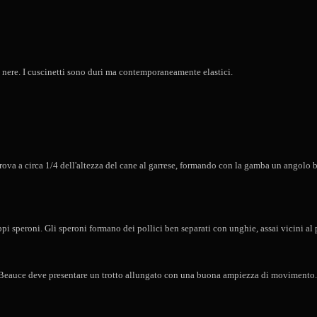
e nere. I cuscinetti sono duri ma contemporaneamente elastici.
 trova a circa 1/4 dell'altezza del cane al garrese, formando con la gamba un angolo b
ppi speroni. Gli speroni formano dei pollici ben separati con unghie, assai vicini al 
ella Beauce deve presentare un trotto allungato con una buona ampiezza di moviment