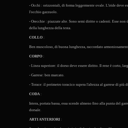
- Occhi : orizzontali, di forma leggermente ovale. L'iride deve 
l'occhio gazzuolo.
- Orecchie : piazzate alte. Sono semi diritte o cadenti. Esse non
della lunghezza della testa.
COLLO
:
Ben muscoloso, di buona lunghezza, raccordato armoniosamente 
CORPO
:
- Linea superiore: il dorso deve essere diritto. Il rene è corto, 
- Garrese: ben marcato.
- Torace: il perimetro toracico supera l'altezza al garrese di più 
CODA
:
Intera, portata bassa, essa scende almeno fino alla punta del gar
dorsale.
ARTI ANTERIORI
: