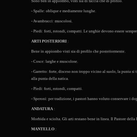
Sono ben in appiombo, visti sia di faccia che di profilo.
- Spalle: oblique e mediamente lunghe.
- Avambracci: muscolosi.
- Piedi: forti, rotondi, compatti. Le unghie devono essere sempr
ARTI POSTERIORI
:
Bene in appiombo visti sia di profilo che posteriormente.
- Cosce: larghe e muscolose.
- Garretto: forte, disceso non troppo vicino al suolo, la punta si
alla punta della natica.
- Piedi: forti, rotondi, compatti.
- Speroni: per tradizione, i pastori hanno voluto conservare i do
ANDATURA
:
Morbida e sciolta. Gli arti restano bene in linea. Il Pastore d
MANTELLO
: