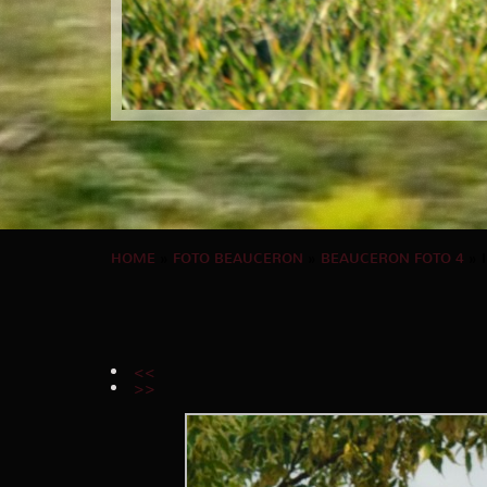
HOME
»
FOTO BEAUCERON
»
BEAUCERON FOTO 4
» 
<<
>>