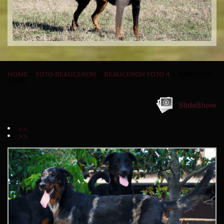
HOME
»
FOTO BEAUCERON
»
BEAUCERON FOTO 4
» IMMAGINE
15/45
SlideShow
<<
>>