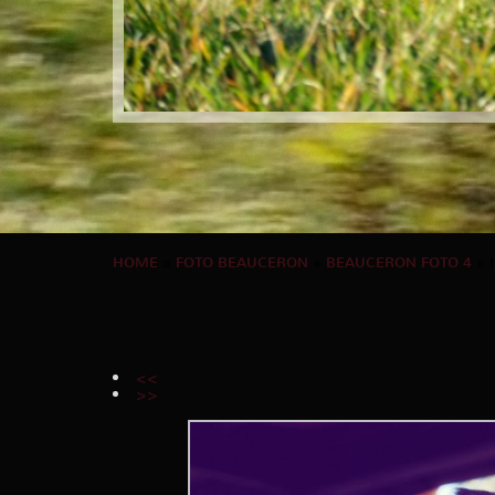
HOME
»
FOTO BEAUCERON
»
BEAUCERON FOTO 4
» 
<<
>>