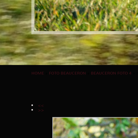
HOME
»
FOTO BEAUCERON
»
BEAUCERON FOTO 4
» 
<<
>>